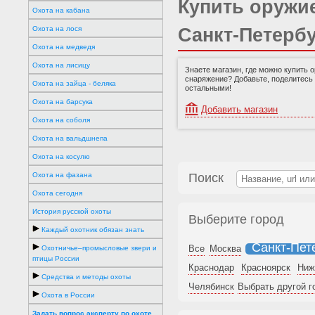
Купить оружие
Охота на кабана
Охота на лося
Санкт-Петерб
Охота на медведя
Охота на лисицу
Знаете магазин, где можно купить 
снаряжение? Добавьте, поделитесь
Охота на зайца - беляка
остальными!
Охота на барсука
Добавить магазин
Охота на соболя
Охота на вальдшнепа
Охота на косулю
Охота на фазана
Поиск
Охота сегодня
История русской охоты
Выберите город
Каждый охотник обязан знать
Санкт-Пет
Все
Москва
Охотничье–промысловые звери и
птицы России
Краснодар
Красноярск
Ниж
Средства и методы охоты
Челябинск
Выбрать другой г
Охота в России
Задать вопрос эксперту по охоте