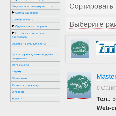
Сортировать 
Задать вопрос эксперту по охоте
Охотничьи собаки
Соколиная охота
Выберите ра
Оружие для охоты, ружья
Охотничье снаряжение и
боеприпасы
Одежда и обувь для охоты
'
Купить оружие для охоты, ружья,
снаряжение
Фото с охоты
Форум
Master
Объявления
Разместить рекламу
г. Сан
О проекте
Тел.:
5
Новости
Web-с