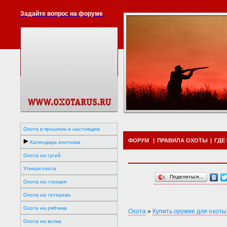
Задайте вопрос на форуме
Охота в прошлом и настоящем
ФОРУМ
|
ПРАВИЛА ОХОТЫ
|
ГДЕ
Календарь охотника
Охота на гусей
Утиная охота
Поделиться…
Охота на глухаря
Охота на тетерева
Охота на рябчика
Охота
»
Купить оружие для охоты
Охота на волка