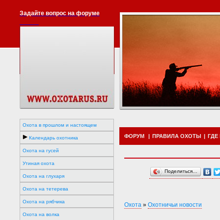
Задайте вопрос на форуме
Охота в прошлом и настоящем
ФОРУМ
|
ПРАВИЛА ОХОТЫ
|
ГДЕ
Календарь охотника
Охота на гусей
Утиная охота
Поделиться…
Охота на глухаря
Охота на тетерева
Охота на рябчика
Охота
»
Охотничьи новости
Охота на волка