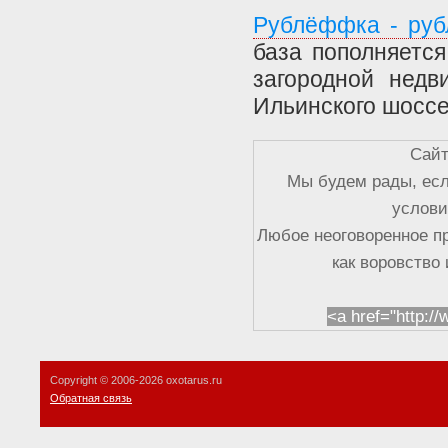
Рублёффка - руб
база пополняетс
загородной недв
Ильинского шоссе
Сайт
Мы будем рады, есл
услови
Любое неоговоренное п
как воровство
<a href="http:/
Copyright © 2006-
2026 oxotarus.ru
Обратная связь