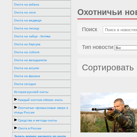
Охота на кабана
Охотничьи но
Охота на лося
Охота на медведя
Поиск
Охота на лисицу
Охота на зайца - беляка
Охота на барсука
Тип новости
Охота на соболя
Охота на вальдшнепа
Сортировать
Охота на косулю
Охота на фазана
Охота сегодня
История русской охоты
Каждый охотник обязан знать
Охотничье–промысловые звери и
птицы России
Средства и методы охоты
Охота в России
Задать вопрос эксперту по охоте