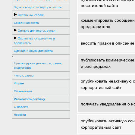
посетителей сайта
Задать вопрос эксперту по охоте
Охотничьи собаки
комментировать сообщени
Соколиная охота
представителя
Оружие для охоты, ружья
Охотничье снаряжение и
вносить правки в описани
боеприпасы
Одежда и обувь для охоты
'
публиковать коммерческие
Купить оружие для охоты, ружья,
и распродажах
снаряжение
Фото с охоты
опубликовать неактивную 
Форум
корпоративный сайт
Объявления
Разместить рекламу
получать уведомления о н
О проекте
Новости
опубликовать активную ссы
корпоративный сайт