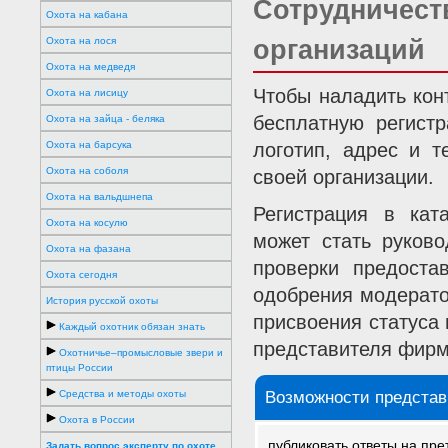
Сотрудничест
Охота на кабана
Охота на лося
организаций
Охота на медведя
Чтобы наладить кон
Охота на лисицу
бесплатную регист
Охота на зайца - беляка
Охота на барсука
логотип, адрес и т
Охота на соболя
своей организации.
Охота на вальдшнепа
Регистрация в кат
Охота на косулю
может стать руков
Охота на фазана
проверки предост
Охота сегодня
одобрения модерато
История русской охоты
присвоения статуса
Каждый охотник обязан знать
представителя фирм
Охотничье–промысловые звери и
птицы России
Средства и методы охоты
Возможности представ
Охота в России
публиковать ответы на пре
Задать вопрос эксперту по охоте