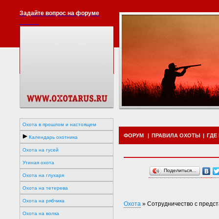
Задайте вопрос на форуме
Охота в прошлом и настоящем
ФОРУМ
|
ПРАВИЛА ОХОТЫ
|
ГДЕ
Календарь охотника
Охота на гусей
Утиная охота
Поделиться…
Охота на глухаря
Охота на тетерева
Охота на рябчика
Охота
»
Сотрудничество с предс
Охота на волка