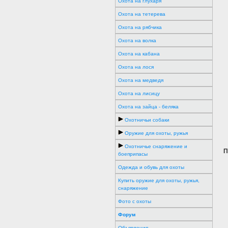
Охота на глухаря
Охота на тетерева
Охота на рябчика
Охота на волка
Охота на кабана
Охота на лося
Охота на медведя
Охота на лисицу
Охота на зайца - беляка
Охотничьи собаки
Оружие для охоты, ружья
Охотничье снаряжение и
П
боеприпасы
Одежда и обувь для охоты
Купить оружие для охоты, ружья,
снаряжение
Фото с охоты
Форум
Объявления