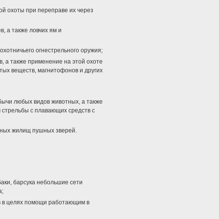
ой охоты при переправе их через
, а также ловчих ям и
охотничьего огнестрельного оружия;
в, а также применение на этой охоте
тых веществ, магнитофонов и других
ычи любых видов животных, а также
м стрельбы с плавающих средств с
янных жилищ пушных зверей.
аки, барсука небольшие сети
а;
ов в целях помощи работающим в