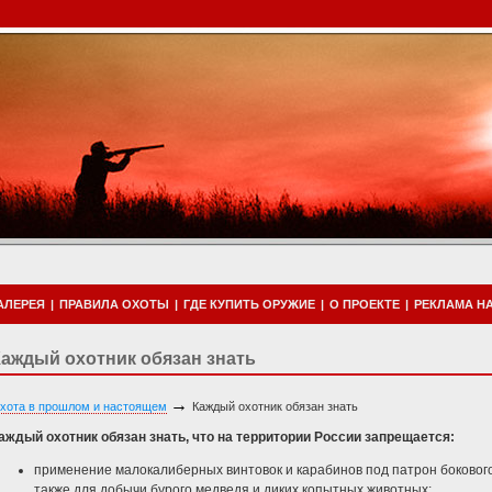
АЛЕРЕЯ
|
ПРАВИЛА ОХОТЫ
|
ГДЕ КУПИТЬ ОРУЖИЕ
|
О ПРОЕКТЕ
|
РЕКЛАМА НА
аждый охотник обязан знать
→
хота в прошлом и настоящем
Каждый охотник обязан знать
аждый охотник обязан знать, что на территории России запрещается:
применение малокалиберных винтовок и карабинов под патрон бокового
также для добычи бурого медведя и диких копытных животных;