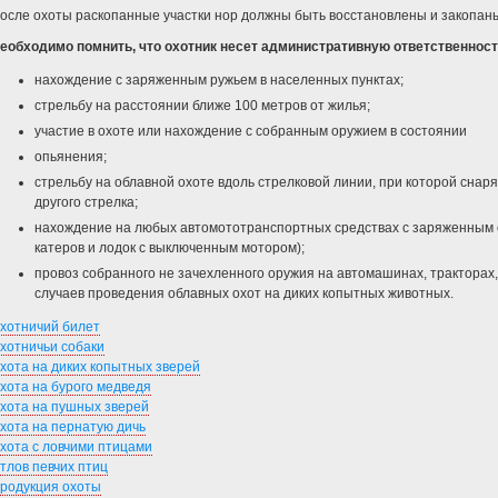
осле охоты раскопанные участки нор должны быть восстановлены и закопаны
еобходимо помнить, что охотник несет административную ответственност
нахождение с заряженным ружьем в населенных пунктах;
стрельбу на расстоянии ближе 100 метров от жилья;
участие в охоте или нахождение с собранным оружием в состоянии
опьянения;
стрельбу на облавной охоте вдоль стрелковой линии, при которой снар
другого стрелка;
нахождение на любых автомототранспортных средствах с заряженным 
катеров и лодок с выключенным мотором);
провоз собранного не зачехленного оружия на автомашинах, тракторах, 
случаев проведения облавных охот на диких копытных животных.
хотничий билет
хотничьи собаки
хота на диких копытных зверей
хота на бурого медведя
хота на пушных зверей
хота на пернатую дичь
хота с ловчими птицами
тлов певчих птиц
родукция охоты