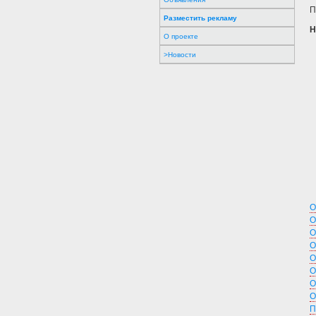
П
Разместить рекламу
Н
О проекте
>Новости
О
О
О
О
О
О
О
О
П