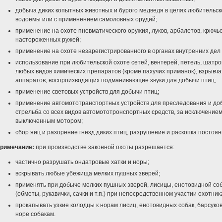
добыча диких копытных животных и бурого медведя в целях любительск
водоемы или с применением самоловных орудий;
применение на охоте пневматического оружия, луков, арбалетов, крючьев
настороженных ружей;
применение на охоте незарегистрированного в органах внутренних дел 
использование при любительской охоте сетей, вентерей, петель, шатро
любых видов химических препаратов (кроме пахучих приманок), взрывча
аппаратов, воспроизводящих подманивающие звуки для добычи птиц;
применение световых устройств для добычи птиц;
применение автомототранспортных устройств для преследования и доб
стрельба со всех видов автомототронспортных средств, за исключение
выключенным мотором;
сбор яиц и разорение гнезд диких птиц, разрушение и раскопка посто
римечание:
при производстве законной охоты разрешается:
частично разрушать ондатровые хатки и норы;
вскрывать любые убежища мелких пушных зверей;
применять при добыче мелких пушных зверей, лисицы, енотовидной соб
(обметы, рукавички, сачки и т.п.) при непосредственном участии охотник
прокапывать узкие колодцы к норам лисиц, енотовидных собак, барсук
норе собакам.