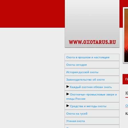
Охота в прошлом и настоящем
Охота сегодня
История русской охоты
Г
Законодательство об охоте
Каждый охотник обязан знать
К
Охотничье–промысловые звери и
птицы России
О
Средства и методы охоты
К
Охота на гусей
Утиная охота