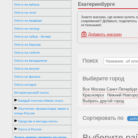
Екатеринбурге
Охота на кабана
Охота на лося
Знаете магазин, где можно купить 
Охота на медведя
снаряжение? Добавьте, поделитесь
остальными!
Охота на лисицу
Добавить магазин
Охота на зайца - беляка
Охота на барсука
Охота на соболя
Поиск
Охота на вальдшнепа
Охота на косулю
Охота на фазана
Выберите город
Охота сегодня
Все
Москва
Санкт-Петербург
История русской охоты
Красноярск
Нижний Новгоро
Выбрать другой город
Каждый охотник обязан знать
Охотничье–промысловые звери и
птицы России
Сортировать по
рейт
Средства и методы охоты
Охота в России
Выберите ра
Задать вопрос эксперту по охоте