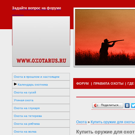
Задайте вопрос на форуме
Охота в прошлом и настоящем
ФОРУМ
|
ПРАВИЛА ОХОТЫ
|
ГДЕ
Календарь охотника
Охота на гусей
Утиная охота
Поделиться…
Охота на глухаря
Охота на тетерева
Охота
»
Купить оружие для охоты
Охота на рябчика
Купить оружие для охот
Охота на волка