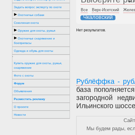
Задать вопрос эксперту по охоте
Все
Верх-Исетский
Желез
Охотничьи собаки
Чкаловский
Соколиная охота
Нет результатов.
Оружие для охоты, ружья
Охотничье снаряжение и
боеприпасы
Одежда и обувь для охоты
'
Купить оружие для охоты, ружья,
снаряжение
Фото с охоты
Рублёффка - руб
Форум
база пополняетс
Объявления
загородной недв
Разместить рекламу
Ильинского шоссе
О проекте
Новости
Сайт
Мы будем рады, есл