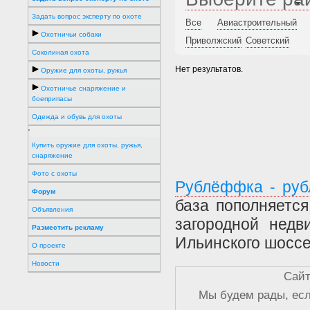
Задать вопрос эксперту по охоте
Все
Авиастроительный
Охотничьи собаки
Приволжский
Советский
Соколиная охота
Нет результатов.
Оружие для охоты, ружья
Охотничье снаряжение и
боеприпасы
Одежда и обувь для охоты
'
Купить оружие для охоты, ружья,
снаряжение
Фото с охоты
Рублёффка - руб
Форум
база пополняетс
Объявления
загородной недв
Разместить рекламу
Ильинского шоссе
О проекте
Новости
Сайт
Мы будем рады, есл