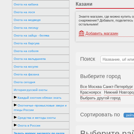
Казани
Охота на кабана
Охота на лося
Знаете магазин, где можно купить 
Охота на медведя
снаряжение? Добавьте, поделитесь
остальными!
Охота на лисицу
Добавить магазин
Охота на зайца - беляка
Охота на барсука
Охота на соболя
Поиск
Охота на вальдшнепа
Охота на косулю
Охота на фазана
Выберите город
Охота сегодня
Все
Москва
Санкт-Петербург
История русской охоты
Красноярск
Нижний Новгоро
Выбрать другой город
Каждый охотник обязан знать
Охотничье–промысловые звери и
птицы России
Сортировать по
рейт
Средства и методы охоты
Охота в России
Выберите ра
Задать вопрос эксперту по охоте