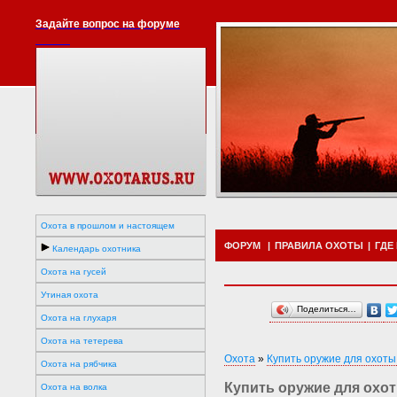
Задайте вопрос на форуме
Охота в прошлом и настоящем
ФОРУМ
|
ПРАВИЛА ОХОТЫ
|
ГДЕ
Календарь охотника
Охота на гусей
Утиная охота
Поделиться…
Охота на глухаря
Охота на тетерева
Охота
»
Купить оружие для охоты
Охота на рябчика
Купить оружие для охот
Охота на волка