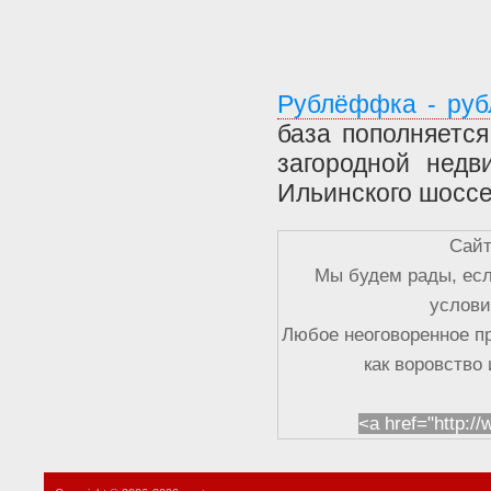
Рублёффка - руб
база пополняетс
загородной недв
Ильинского шоссе
Сайт
Мы будем рады, есл
услови
Любое неоговоренное п
как воровство
<a href="http:/