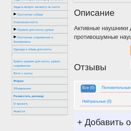
Задать вопрос эксперту по охоте
Описание
Охотничьи собаки
Соколиная охота
Активные наушники 
Оружие для охоты, ружья
противошумные науш
Охотничье снаряжение и
боеприпасы
Одежда и обувь для охоты
'
Купить оружие для охоты, ружья,
Отзывы
снаряжение
Фото с охоты
Форум
Все
(0)
Положительные
Объявления
Разместить рекламу
Нейтральные
(0)
О проекте
Новости
+
Добавить о