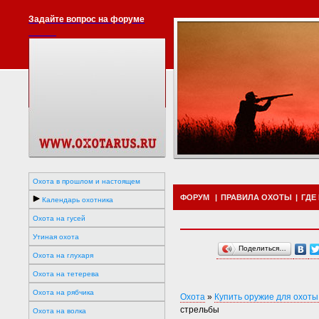
Задайте вопрос на форуме
Охота в прошлом и настоящем
ФОРУМ
|
ПРАВИЛА ОХОТЫ
|
ГДЕ
Календарь охотника
Охота на гусей
Утиная охота
Поделиться…
Охота на глухаря
Охота на тетерева
Охота на рябчика
Охота
»
Купить оружие для охоты
стрельбы
Охота на волка