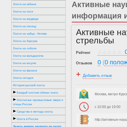
Активные нау
Охота на кабана
Охота на лося
информация и
Охота на медведя
Охота на лисицу
Активные на
Охота на зайца - беляка
стрельбы
Охота на барсука
Охота на соболя
0
Рейтинг
Охота на вальдшнепа
0
(
0 поло
Отзывов
Охота на косулю
Охота на фазана
+
Добавить отзыв
Охота сегодня
История русской охоты
Каждый охотник обязан знать
Москва, метро Курс
Охотничье–промысловые звери и
птицы России
с 10:00 до 19:00
Средства и методы охоты
Охота в России
http://активные-нау
Задать вопрос эксперту по охоте