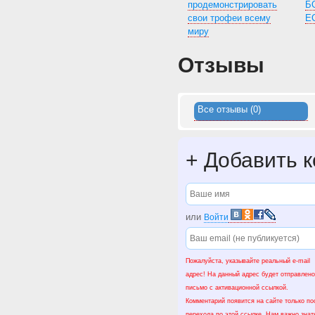
продемонстрировать
Б
свои трофеи всему
E
миру
Отзывы
Все отзывы (0)
+
Добавить 
или
Войти
Пожалуйста, указывайте реальный e-mail
адрес! На данный адрес будет отправлено
письмо с активационной ссылкой.
Комментарий появится на сайте только по
перехода по этой ссылке. Нам важно знат