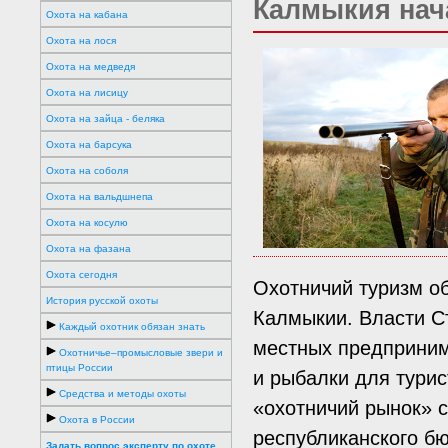
Калмыкия нача
Охота на кабана
Охота на лося
Охота на медведя
Охота на лисицу
Охота на зайца - беляка
Охота на барсука
Охота на соболя
Охота на вальдшнепа
Охота на косулю
Охота на фазана
Охота сегодня
Охотничий туризм о
История русской охоты
Калмыкии. Власти С
Каждый охотник обязан знать
местных предприним
Охотничье–промысловые звери и
птицы России
и рыбалки для турис
Средства и методы охоты
«охотничий рынок» 
Охота в России
республиканского б
Задать вопрос эксперту по охоте