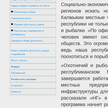
Социально-экономи
Задать вопрос эксперту по охоте
регионов искать 
Охотничьи собаки
Калмыкии местные ч
Соколиная охота
республики не тольк
Оружие для охоты, ружья
и рыбалки. «По офи
Охотничье снаряжение и
боеприпасы
человек имеют охо
Одежда и обувь для охоты
обществ. Это огром
'
ведь наша респуб
Купить оружие для охоты, ружья,
снаряжение
поохотиться и порыб
Фото с охоты
«Охотничий и рыбо
Форум
республиканском
Объявления
завершается работ
Разместить рекламу
местных предпри
О проекте
инфраструктуры для
Новости
рассказали «НГ» в
программа начнет ра