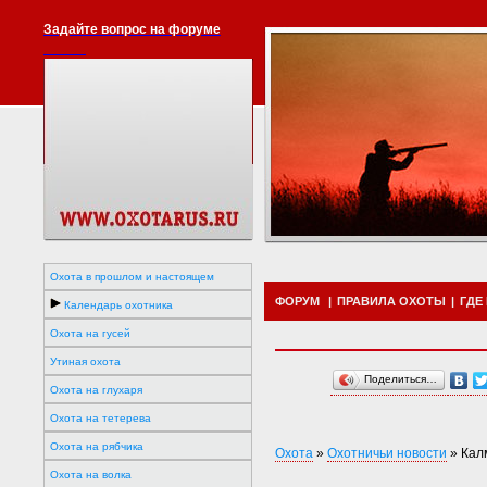
Задайте вопрос на форуме
Охота в прошлом и настоящем
ФОРУМ
|
ПРАВИЛА ОХОТЫ
|
ГДЕ
Календарь охотника
Охота на гусей
Утиная охота
Поделиться…
Охота на глухаря
Охота на тетерева
Охота на рябчика
Охота
»
Охотничьи новости
»
Кал
Охота на волка