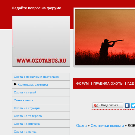
Задайте вопрос на форуме
Охота в прошлом и настоящем
ФОРУМ
|
ПРАВИЛА ОХОТЫ
|
ГДЕ
Календарь охотника
Охота на гусей
Утиная охота
Поделиться…
Охота на глухаря
Охота на тетерева
Охота на рябчика
Охота
»
Охотничьи новости
»
ЛОВ
Охота на волка