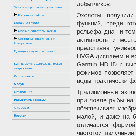
добытчиков.
Задать вопрос эксперту по охоте
Эхолоты получили
Охотничьи собаки
функций, среди ко
Соколиная охота
рельефа дна и темп
Оружие для охоты, ружья
активность и мес
Охотничье снаряжение и
боеприпасы
представив универ
Одежда и обувь для охоты
HVGA дисплеем и вс
'
Garmin HD-ID и выс
Купить оружие для охоты, ружья,
снаряжение
режимов позволяет 
Фото с охоты
воды практически фо
Форум
Традиционный эхол
Объявления
при ловле рыбы на 
Разместить рекламу
обеспечивает изобр
О проекте
малой, и даже на б
Новости
отличается формой
частотой излучений