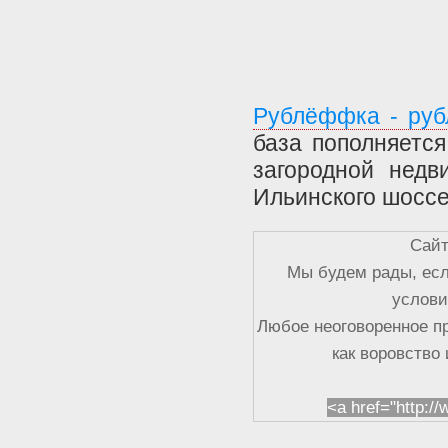
Рублёффка - руб
база пополняетс
загородной недв
Ильинского шоссе
Сайт
Мы будем рады, есл
услови
Любое неоговоренное п
как воровство
<a href="http:/