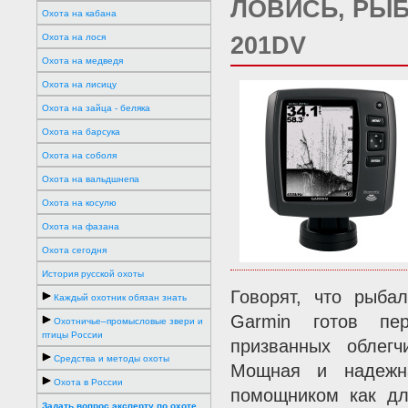
ЛОВИСЬ, РЫБ
Охота на кабана
Охота на лося
201DV
Охота на медведя
Охота на лисицу
Охота на зайца - беляка
Охота на барсука
Охота на соболя
Охота на вальдшнепа
Охота на косулю
Охота на фазана
Охота сегодня
История русской охоты
Говорят, что рыба
Каждый охотник обязан знать
Garmin готов пер
Охотничье–промысловые звери и
птицы России
призванных облегч
Средства и методы охоты
Мощная и надежна
Охота в России
помощником как дл
Задать вопрос эксперту по охоте