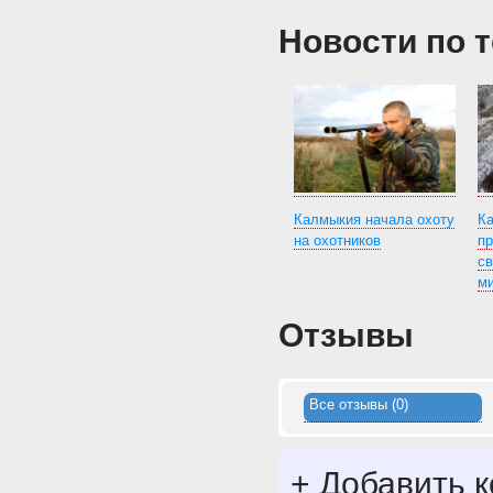
Новости по 
Калмыкия начала охоту
Ка
на охотников
п
с
м
Отзывы
Все отзывы (0)
+
Добавить 