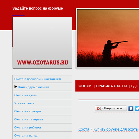
Задайте вопрос на форуме
Охота в прошлом и настоящем
ФОРУМ
|
ПРАВИЛА ОХОТЫ
|
ГДЕ
Календарь охотника
Охота на гусей
Утиная охота
Поделиться…
Охота на глухаря
Охота на тетерева
Охота на рябчика
Охота
»
Купить оружие для охоты
Охота на волка