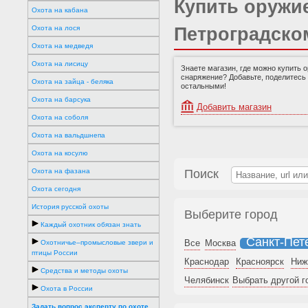
Купить оружие
Охота на кабана
Охота на лося
Петроградско
Охота на медведя
Охота на лисицу
Знаете магазин, где можно купить 
снаряжение? Добавьте, поделитесь
Охота на зайца - беляка
остальными!
Охота на барсука
Добавить магазин
Охота на соболя
Охота на вальдшнепа
Охота на косулю
Охота на фазана
Поиск
Охота сегодня
История русской охоты
Выберите город
Каждый охотник обязан знать
Санкт-Пет
Все
Москва
Охотничье–промысловые звери и
птицы России
Краснодар
Красноярск
Ниж
Средства и методы охоты
Челябинск
Выбрать другой г
Охота в России
Задать вопрос эксперту по охоте