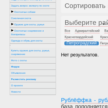
Сортировать 
Задать вопрос эксперту по охоте
Охотничьи собаки
Соколиная охота
Выберите ра
Оружие для охоты, ружья
Все
Адмиралтейский
Ва
Охотничье снаряжение и
боеприпасы
Красногвардейский
Крас
Одежда и обувь для охоты
Петроградский
Петр
'
Купить оружие для охоты, ружья,
Нет результатов.
снаряжение
Фото с охоты
Форум
Объявления
Разместить рекламу
О проекте
Новости
Рублёффка - руб
база пополняетс