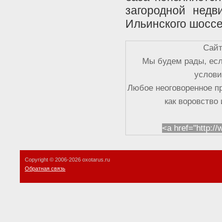
загородной недв
Ильинского шоссе
Сайт
Мы будем рады, есл
услови
Любое неоговоренное п
как воровство
<a href="http:/
Copyright © 2006-
2026 oxotarus.ru
Обратная связь