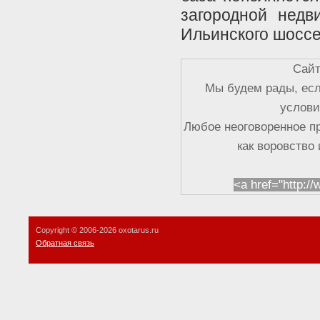
загородной недв
Ильинского шоссе
Сайт
Мы будем рады, есл
услови
Любое неоговоренное п
как воровство
<a href="http:/
Copyright © 2006-
2026 oxotarus.ru
Обратная связь