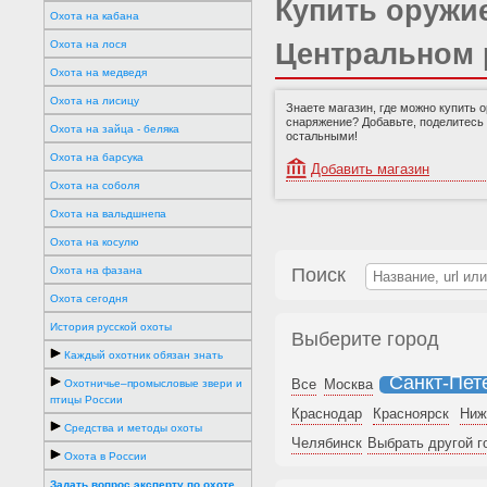
Купить оружие
Охота на кабана
Охота на лося
Центральном 
Охота на медведя
Охота на лисицу
Знаете магазин, где можно купить 
снаряжение? Добавьте, поделитесь
Охота на зайца - беляка
остальными!
Охота на барсука
Добавить магазин
Охота на соболя
Охота на вальдшнепа
Охота на косулю
Охота на фазана
Поиск
Охота сегодня
История русской охоты
Выберите город
Каждый охотник обязан знать
Санкт-Пет
Все
Москва
Охотничье–промысловые звери и
птицы России
Краснодар
Красноярск
Ниж
Средства и методы охоты
Челябинск
Выбрать другой г
Охота в России
Задать вопрос эксперту по охоте