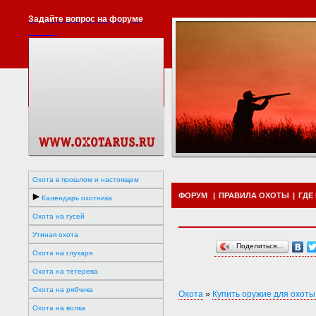
Задайте вопрос на форуме
Охота в прошлом и настоящем
ФОРУМ
|
ПРАВИЛА ОХОТЫ
|
ГДЕ
Календарь охотника
Охота на гусей
Утиная охота
Поделиться…
Охота на глухаря
Охота на тетерева
Охота на рябчика
Охота
»
Купить оружие для охоты
Охота на волка