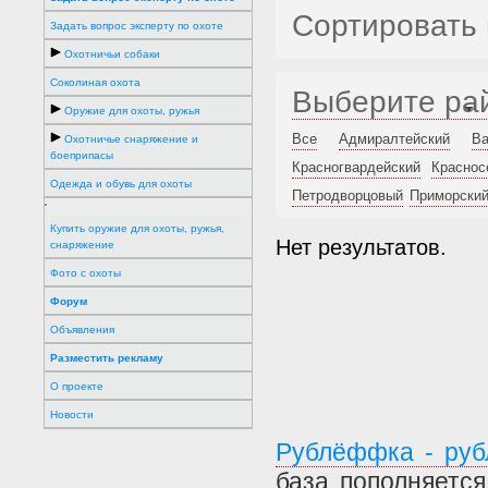
Сортировать 
Задать вопрос эксперту по охоте
Охотничьи собаки
Соколиная охота
Выберите ра
Оружие для охоты, ружья
Все
Адмиралтейский
Ва
Охотничье снаряжение и
боеприпасы
Красногвардейский
Краснос
Одежда и обувь для охоты
Петродворцовый
Приморски
'
Купить оружие для охоты, ружья,
Нет результатов.
снаряжение
Фото с охоты
Форум
Объявления
Разместить рекламу
О проекте
Новости
Рублёффка - руб
база пополняетс