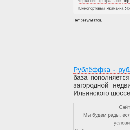
Чертаново Центральное
Чер
Южнопортовый
Якиманка
Яр
Нет результатов.
Рублёффка - руб
база пополняетс
загородной недв
Ильинского шоссе
Сайт
Мы будем рады, есл
услови