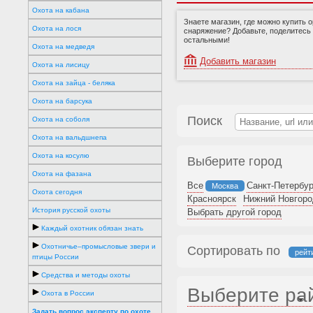
Охота на кабана
Знаете магазин, где можно купить 
Охота на лося
снаряжение? Добавьте, поделитесь
остальными!
Охота на медведя
Добавить магазин
Охота на лисицу
Охота на зайца - беляка
Охота на барсука
Поиск
Охота на соболя
Охота на вальдшнепа
Охота на косулю
Выберите город
Охота на фазана
Все
Санкт-Петербур
Москва
Охота сегодня
Красноярск
Нижний Новгоро
История русской охоты
Выбрать другой город
Каждый охотник обязан знать
Охотничье–промысловые звери и
Сортировать по
рейт
птицы России
Средства и методы охоты
Выберите ра
Охота в России
Задать вопрос эксперту по охоте