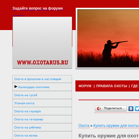
Задайте вопрос на форуме
Охота в прошлом и настоящем
ФОРУМ
|
ПРАВИЛА ОХОТЫ
|
ГДЕ
Календарь охотника
Охота на гусей
Утиная охота
Поделиться…
Охота на глухаря
Охота на тетерева
Охота
»
Купить оружие для охоты
Охота на рябчика
Купить оружие для охот
Охота на волка