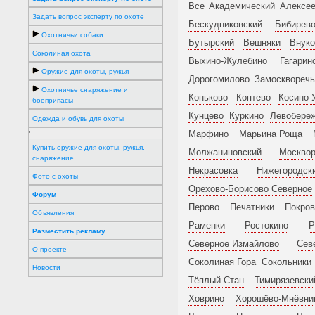
Все
Академический
Алексее
Задать вопрос эксперту по охоте
Бескудниковский
Бибирев
Охотничьи собаки
Бутырский
Вешняки
Внуко
Соколиная охота
Выхино-Жулебино
Гагарин
Оружие для охоты, ружья
Дорогомилово
Замоскворечь
Охотничье снаряжение и
Коньково
Коптево
Косино-
боеприпасы
Кунцево
Куркино
Левобере
Одежда и обувь для охоты
Марфино
Марьина Роща
'
Купить оружие для охоты, ружья,
Молжаниновский
Москвор
снаряжение
Некрасовка
Нижегородск
Фото с охоты
Орехово-Борисово Северное
Форум
Перово
Печатники
Покров
Объявления
Раменки
Ростокино
Р
Разместить рекламу
Северное Измайлово
Сев
О проекте
Соколиная Гора
Сокольники
Новости
Тёплый Стан
Тимирязевски
Ховрино
Хорошёво-Мнёвни