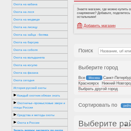
Охота на кабана
Знаете магазин, где можно купить 
Охота на лося
снаряжение? Добавьте, поделитесь
остальными!
Охота на медведя
Добавить магазин
Охота на лисицу
Охота на зайца - беляка
Охота на барсука
Поиск
Охота на соболя
Охота на вальдшнепа
Охота на косулю
Выберите город
Охота на фазана
Все
Санкт-Петербур
Москва
Охота сегодня
Красноярск
Нижний Новгоро
История русской охоты
Выбрать другой город
Каждый охотник обязан знать
Охотничье–промысловые звери и
Сортировать по
рейт
птицы России
Средства и методы охоты
Выберите ра
Охота в России
Задать вопрос эксперту по охоте