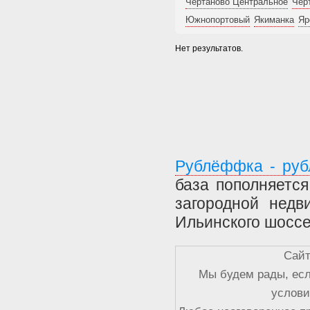
Чертаново Центральное
Чер
Южнопортовый
Якиманка
Яр
Нет результатов.
Рублёффка - руб
база пополняетс
загородной недв
Ильинского шоссе
Сайт
Мы будем рады, есл
услови