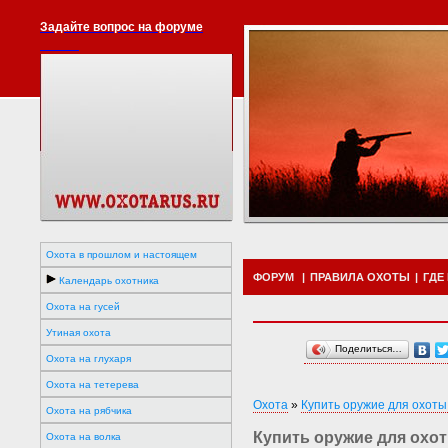
Задайте вопрос на форуме
Охота в прошлом и настоящем
ФОРУМ
|
ПРАВИЛА ОХОТЫ
|
ГДЕ
Календарь охотника
Охота на гусей
Утиная охота
Поделиться…
Охота на глухаря
Охота на тетерева
Охота
»
Купить оружие для охоты
Охота на рябчика
Купить оружие для охот
Охота на волка