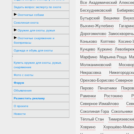
Все
Академический
Алексее
Задать вопрос эксперту по охоте
Бескудниковский
Бибирев
Охотничьи собаки
Бутырский
Вешняки
Внуко
Соколиная охота
Выхино-Жулебино
Гагарин
Оружие для охоты, ружья
Дорогомилово
Замоскворечь
Охотничье снаряжение и
Коньково
Коптево
Косино-
боеприпасы
Кунцево
Куркино
Левобере
Одежда и обувь для охоты
Марфино
Марьина Роща
Ма
'
Купить оружие для охоты, ружья,
Молжаниновский
Москвор
снаряжение
Некрасовка
Нижегородск
Фото с охоты
Орехово-Борисово Северное
Форум
Перово
Печатники
Покров
Объявления
Раменки
Ростокино
Р
Разместить рекламу
Северное Измайлово
Сев
О проекте
Соколиная Гора
Сокольники
Новости
Тёплый Стан
Тимирязевски
Ховрино
Хорошёво-Мнёвн