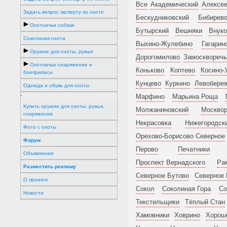
Все
Академический
Алексее
Задать вопрос эксперту по охоте
Бескудниковский
Бибирев
Охотничьи собаки
Бутырский
Вешняки
Внуко
Соколиная охота
Выхино-Жулебино
Гагарин
Оружие для охоты, ружья
Дорогомилово
Замоскворечь
Охотничье снаряжение и
Коньково
Коптево
Косино-
боеприпасы
Кунцево
Куркино
Левобере
Одежда и обувь для охоты
Марфино
Марьина Роща
'
Купить оружие для охоты, ружья,
Молжаниновский
Москвор
снаряжение
Некрасовка
Нижегородск
Фото с охоты
Орехово-Борисово Северное
Форум
Перово
Печатники
Объявления
Проспект Вернадского
Ра
Разместить рекламу
Северное Бутово
Северное
О проекте
Сокол
Соколиная Гора
Со
Новости
Текстильщики
Тёплый Стан
Хамовники
Ховрино
Хорош