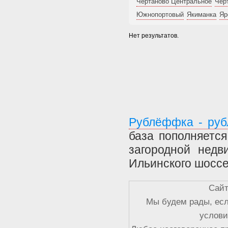
Чертаново Центральное
Чер
Южнопортовый
Якиманка
Яр
Нет результатов.
Рублёффка - руб
база пополняетс
загородной недв
Ильинского шоссе
Сайт
Мы будем рады, есл
услови