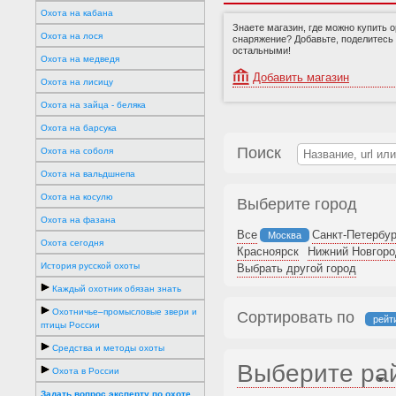
Охота на кабана
Знаете магазин, где можно купить 
Охота на лося
снаряжение? Добавьте, поделитесь
остальными!
Охота на медведя
Добавить магазин
Охота на лисицу
Охота на зайца - беляка
Охота на барсука
Поиск
Охота на соболя
Охота на вальдшнепа
Охота на косулю
Выберите город
Охота на фазана
Все
Санкт-Петербур
Москва
Охота сегодня
Красноярск
Нижний Новгоро
История русской охоты
Выбрать другой город
Каждый охотник обязан знать
Охотничье–промысловые звери и
Сортировать по
рейт
птицы России
Средства и методы охоты
Выберите ра
Охота в России
Задать вопрос эксперту по охоте