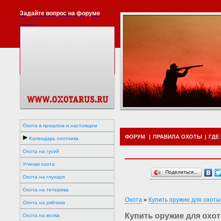
Задайте вопрос на форуме
Охота в прошлом и настоящем
ФОРУМ
|
ПРАВИЛА ОХОТЫ
|
ГДЕ
Календарь охотника
Охота на гусей
Утиная охота
Поделиться…
Охота на глухаря
Охота на тетерева
Охота
»
Купить оружие для охоты
Охота на рябчика
Купить оружие для охот
Охота на волка