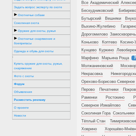
Все
Академический
Алексее
Задать вопрос эксперту по охоте
Бескудниковский
Бибирев
Охотничьи собаки
Бутырский
Вешняки
Внуко
Соколиная охота
Выхино-Жулебино
Гагарин
Оружие для охоты, ружья
Дорогомилово
Замоскворечь
Охотничье снаряжение и
Коньково
Коптево
Косино-
боеприпасы
Кунцево
Куркино
Левобере
Одежда и обувь для охоты
Марфино
Марьина Роща
'
Купить оружие для охоты, ружья,
Молжаниновский
Москвор
снаряжение
Некрасовка
Нижегородск
Фото с охоты
Орехово-Борисово Северное
Форум
Перово
Печатники
Покров
Объявления
Раменки
Ростокино
Р
Разместить рекламу
Северное Измайлово
Сев
О проекте
Соколиная Гора
Сокольники
Новости
Тёплый Стан
Тимирязевски
Ховрино
Хорошёво-Мнёвн