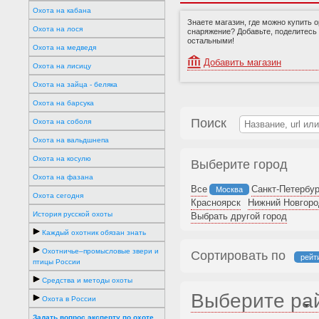
Охота на кабана
Знаете магазин, где можно купить 
Охота на лося
снаряжение? Добавьте, поделитесь
остальными!
Охота на медведя
Добавить магазин
Охота на лисицу
Охота на зайца - беляка
Охота на барсука
Поиск
Охота на соболя
Охота на вальдшнепа
Охота на косулю
Выберите город
Охота на фазана
Все
Санкт-Петербур
Москва
Охота сегодня
Красноярск
Нижний Новгоро
История русской охоты
Выбрать другой город
Каждый охотник обязан знать
Охотничье–промысловые звери и
Сортировать по
рейт
птицы России
Средства и методы охоты
Выберите ра
Охота в России
Задать вопрос эксперту по охоте