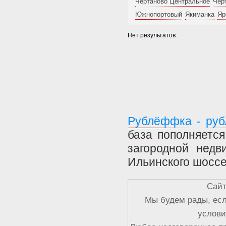
Чертаново Центральное
Чер
Южнопортовый
Якиманка
Яр
Нет результатов.
Рублёффка - руб
база пополняетс
загородной недв
Ильинского шоссе
Сайт
Мы будем рады, есл
услови