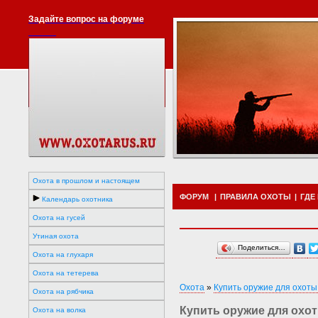
Задайте вопрос на форуме
Охота в прошлом и настоящем
ФОРУМ
|
ПРАВИЛА ОХОТЫ
|
ГДЕ
Календарь охотника
Охота на гусей
Утиная охота
Поделиться…
Охота на глухаря
Охота на тетерева
Охота
»
Купить оружие для охоты
Охота на рябчика
Купить оружие для охот
Охота на волка