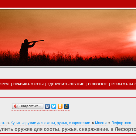
ОРУМ
|
ПРАВИЛА ОХОТЫ
|
ГДЕ КУПИТЬ ОРУЖИЕ
|
О ПРОЕКТЕ
|
РЕКЛАМА НА 
Поделиться…
хота
»
Купить оружие для охоты, ружья, снаряжение.
»
Москва
»
Лефортово
упить оружие для охоты, ружья, снаряжение. в Лефорт