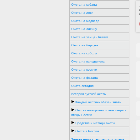
Охота на кабана
Охота на лося
Охота на медведя
Охота на лисицу
Охота на зайца - беляка
Охота на барсука
Охота на соболя
Охота на вальдшнепа
Охота на косулю
Охота на фазана
Охота сегодня
История русской охоты
Каждый охотник обязан знать
Охотничье–промысловые звери и
птицы России
Средства и методы охоты
Охота в России
Задать вопрос эксперту по охоте