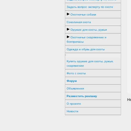
Задать вопрос эксперту по охоте
Охотничьи собаки
Соколиная охота
Оружие для охоты, ружья
Охотничье снаряжение и
боеприпасы
Одежда и обувь для охоты
'
Купить оружие для охоты, ружья,
снаряжение
Фото с охоты
Форум
Объявления
Разместить рекламу
Не
О проекте
Новости