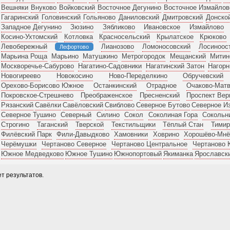
Вешняки
Внуково
Войковский
Восточное Дегунино
Восточное Измайлов
Гагаринский
Головинский
Гольяново
Даниловский
Дмитровский
Донско
Западное Дегунино
Зюзино
Зябликово
Ивановское
Измайлово
Косино-Ухтомский
Котловка
Красносельский
Крылатское
Крюково
Левобережный
Лианозово
Ломоносовский
Лосиноос
Лефортово
Марьина Роща
Марьино
Матушкино
Метрогородок
Мещанский
Митин
Москворечье-Сабурово
Нагатино-Садовники
Нагатинский Затон
Нагор
Новогиреево
Новокосино
Ново-Переделкино
Обручевский
Орехово-Борисово Южное
Останкинский
Отрадное
Очаково-Матв
Покровское-Стрешнево
Преображенское
Пресненский
Проспект Вер
Рязанский
Савёлки
Савёловский
Свиблово
Северное Бутово
Северное И
Северное Тушино
Северный
Силино
Сокол
Соколиная Гора
Сокольн
Строгино
Таганский
Тверской
Текстильщики
Тёплый Стан
Тимир
Филёвский Парк
Фили-Давыдково
Хамовники
Ховрино
Хорошёво-Мнё
Черёмушки
Чертаново Северное
Чертаново Центральное
Чертаново
Южное Медведково
Южное Тушино
Южнопортовый
Якиманка
Ярославск
т результатов.