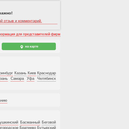
важно!
й отзыв и комментарий.
ормация для представителей фирм
на карте
ринбург
Казань
Киев
Краснодар
зань
Самара
Уфа
Челябинск
анию
ушкинский
Басманный
Беговой
огородское
Братеево
Бутырский