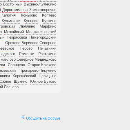
о
Восточный
Выхино-Жулебино
й
Дорогомилово
Замоскворечье
Капотня
Коньково
Коптево
Кузьминки
Кунцево
Куркино
тровский
Люблино
Марфино
о
Можайский
Молжаниновский
ный
Некрасовка
Нижегородский
Орехово-Борисово Северное
еевское
Перово
Печатники
надского
Раменки
Ростокино
змайлово
Северное Медведково
ики
Солнцево
Старое Крюково
язевский
Тропарёво-Никулино
вники
Хорошёвский
Царицыно
 Южное
Щукино
Южное Бутово
ий
Ясенево
Обсудить на форуме