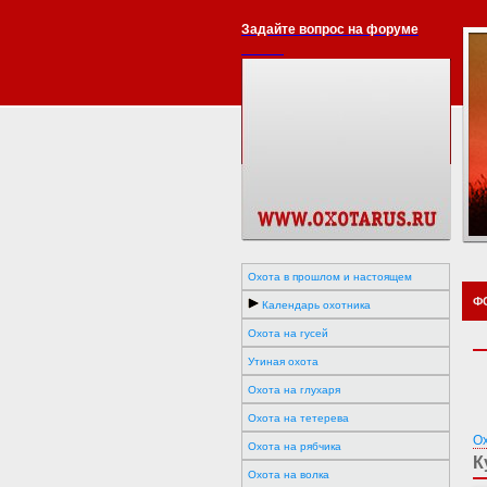
Задайте вопрос на форуме
Охота в прошлом и настоящем
Ф
Календарь охотника
Охота на гусей
Утиная охота
Охота на глухаря
Охота на тетерева
О
Охота на рябчика
К
Охота на волка