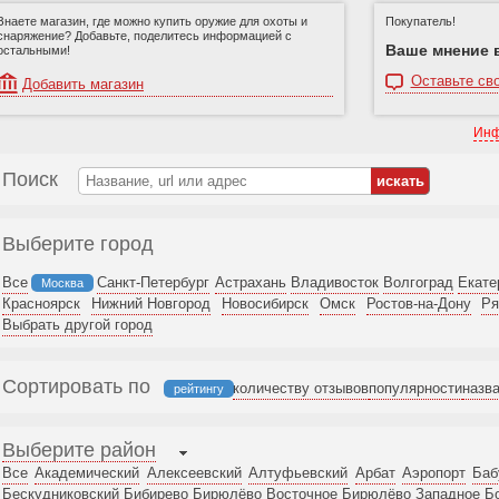
Знаете магазин, где можно купить оружие для охоты и
Покупатель!
снаряжение? Добавьте, поделитесь информацией с
Ваше мнение 
остальными!
Оставьте сво
Добавить магазин
Инф
Поиск
Выберите город
Все
Санкт-Петербург
Астрахань
Владивосток
Волгоград
Екате
Москва
Красноярск
Нижний Новгород
Новосибирск
Омск
Ростов-на-Дону
Ря
Выбрать другой город
Сортировать по
количеству отзывов
популярности
назв
рейтингу
Выберите район
Все
Академический
Алексеевский
Алтуфьевский
Арбат
Аэропорт
Баб
Бескудниковский
Бибирево
Бирюлёво Восточное
Бирюлёво Западное
Б