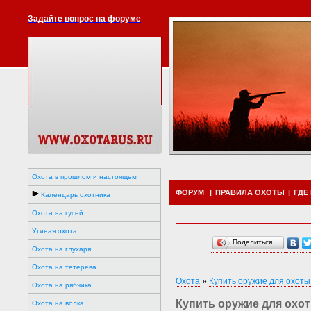
Задайте вопрос на форуме
Охота в прошлом и настоящем
ФОРУМ
|
ПРАВИЛА ОХОТЫ
|
ГДЕ
Календарь охотника
Охота на гусей
Утиная охота
Поделиться…
Охота на глухаря
Охота на тетерева
Охота
»
Купить оружие для охоты
Охота на рябчика
Купить оружие для охот
Охота на волка