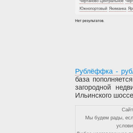
Чертаново Центральное
Чер
Южнопортовый
Якиманка
Яр
Нет результатов.
Рублёффка - руб
база пополняетс
загородной недв
Ильинского шоссе
Сайт
Мы будем рады, есл
услови