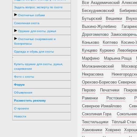
Все
Академический
Алексее
Задать вопрос эксперту по охоте
Бескудниковский
Бибирев
Охотничьи собаки
Бутырский
Вешняки
Внуко
Соколиная охота
Выхино-Жулебино
Гагарин
Оружие для охоты, ружья
Дорогомилово
Замоскворечь
Охотничье снаряжение и
Коньково
Коптево
Косино-
боеприпасы
Кунцево
Куркино
Левобере
Одежда и обувь для охоты
Марфино
Марьина Роща
'
Купить оружие для охоты, ружья,
Молжаниновский
Москвор
снаряжение
Некрасовка
Нижегородск
Фото с охоты
Орехово-Борисово Северное
Форум
Перово
Печатники
Покров
Объявления
Раменки
Ростокино
Р
Разместить рекламу
Северное Измайлово
Сев
О проекте
Соколиная Гора
Сокольник
Новости
Текстильщики
Тёплый Стан
Хамовники
Ховрино
Хорош