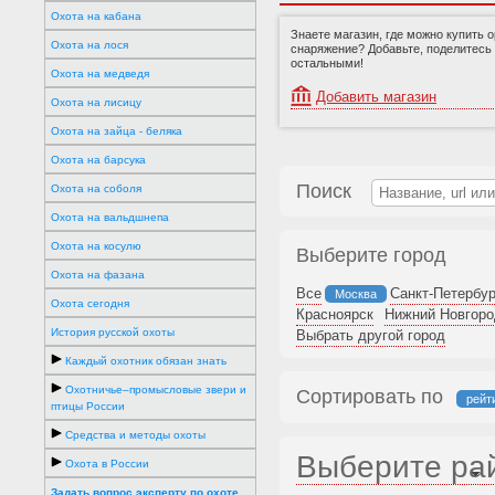
Охота на кабана
Знаете магазин, где можно купить 
Охота на лося
снаряжение? Добавьте, поделитесь
остальными!
Охота на медведя
Добавить магазин
Охота на лисицу
Охота на зайца - беляка
Охота на барсука
Поиск
Охота на соболя
Охота на вальдшнепа
Охота на косулю
Выберите город
Охота на фазана
Все
Санкт-Петербур
Москва
Охота сегодня
Красноярск
Нижний Новгоро
История русской охоты
Выбрать другой город
Каждый охотник обязан знать
Охотничье–промысловые звери и
Сортировать по
рейт
птицы России
Средства и методы охоты
Выберите ра
Охота в России
Задать вопрос эксперту по охоте